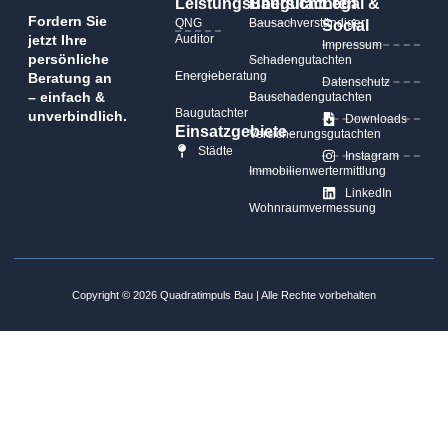
Leistungsübersicht
Baugutachten
Legal &
Fordern Sie
QNG
Bausachverständiger
Social
jetzt Ihre
Auditor
Impressum
persönliche
Schadengutachten
Energieberatung
Beratung an
Datenschutz
– einfach &
Bauschadengutachten
Baugutachter
unverbindlich.
Downloads
Einsatzgebiete
Versicherungsgutachten
Städte
Instagram
Immobilienwertermittlung
LinkedIn
Wohnraumvermessung
Copyright © 2026 Quadratimpuls Bau | Alle Rechte vorbehalten