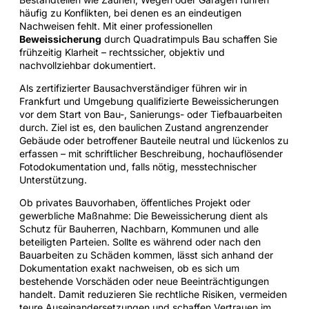
häufig zu Konflikten, bei denen es an eindeutigen
Nachweisen fehlt. Mit einer professionellen
Beweissicherung
durch Quadratimpuls Bau schaffen Sie
frühzeitig Klarheit – rechtssicher, objektiv und
nachvollziehbar dokumentiert.
Als zertifizierter Bausachverständiger führen wir in
Frankfurt und Umgebung qualifizierte Beweissicherungen
vor dem Start von Bau-, Sanierungs- oder Tiefbauarbeiten
durch. Ziel ist es, den baulichen Zustand angrenzender
Gebäude oder betroffener Bauteile neutral und lückenlos zu
erfassen – mit schriftlicher Beschreibung, hochauflösender
Fotodokumentation und, falls nötig, messtechnischer
Unterstützung.
Ob privates Bauvorhaben, öffentliches Projekt oder
gewerbliche Maßnahme: Die Beweissicherung dient als
Schutz für Bauherren, Nachbarn, Kommunen und alle
beteiligten Parteien. Sollte es während oder nach den
Bauarbeiten zu Schäden kommen, lässt sich anhand der
Dokumentation exakt nachweisen, ob es sich um
bestehende Vorschäden oder neue Beeinträchtigungen
handelt. Damit reduzieren Sie rechtliche Risiken, vermeiden
teure Auseinandersetzungen und schaffen Vertrauen im