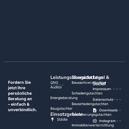
Leistungsübersicht
Baugutachten
Legal &
Fordern Sie
QNG
Bausachverständiger
Social
Auditor
jetzt Ihre
Impressum
persönliche
Schadengutachten
Energieberatung
Beratung an
Datenschutz
– einfach &
Bauschadengutachten
Baugutachter
unverbindlich.
Downloads
Einsatzgebiete
Versicherungsgutachten
Städte
Instagram
Immobilienwertermittlung