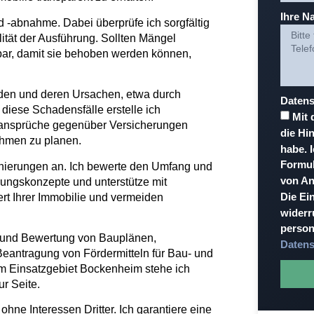
Ihre N
 -abnahme. Dabei überprüfe ich sorgfältig
lität der Ausführung. Sollten Mängel
hbar, damit sie behoben werden können,
den und deren Ursachen, etwa durch
Datens
diese Schadensfälle erstelle ich
Mit 
atzansprüche gegenüber Versicherungen
die Hi
ahmen zu planen.
habe. 
Formul
nierungen an. Ich bewerte den Umfang und
von An
erungskonzepte und unterstütze mit
Die Ein
t Ihrer Immobilie und vermeiden
widerr
person
 und Bewertung von Bauplänen,
Datens
Beantragung von Fördermitteln für Bau- und
 im Einsatzgebiet Bockenheim stehe ich
ur Seite.
ohne Interessen Dritter. Ich garantiere eine