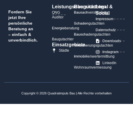
Leistungsübersicht
Baugutachten
Legal &
Fordern Sie
QNG
Bausachverständiger
Social
jetzt Ihre
Auditor
Impressum
persönliche
Schadengutachten
Energieberatung
Beratung an
Datenschutz
– einfach &
Bauschadengutachten
Baugutachter
unverbindlich.
Downloads
Einsatzgebiete
Versicherungsgutachten
Städte
Instagram
Immobilienwertermittlung
LinkedIn
Wohnraumvermessung
Copyright © 2026 Quadratimpuls Bau | Alle Rechte vorbehalten