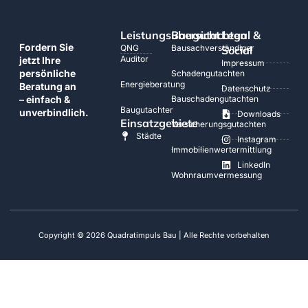
Leistungsübersicht
Baugutachten
Legal &
Fordern Sie
QNG
Bausachverständiger
Social
Auditor
jetzt Ihre
Impressum
persönliche
Schadengutachten
Energieberatung
Beratung an
Datenschutz
– einfach &
Bauschadengutachten
Baugutachter
unverbindlich.
Downloads
Einsatzgebiete
Versicherungsgutachten
Städte
Instagram
Immobilienwertermittlung
LinkedIn
Wohnraumvermessung
Copyright © 2026 Quadratimpuls Bau | Alle Rechte vorbehalten