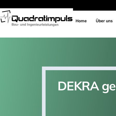
Home
Über uns
DEKRA gep