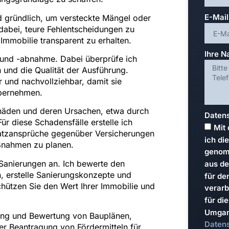
E-Mail
d gründlich, um versteckte Mängel oder
 dabei, teure Fehlentscheidungen zu
Immobilie transparent zu erhalten.
Ihre N
 und -abnahme. Dabei überprüfe ich
n und die Qualität der Ausführung.
r und nachvollziehbar, damit sie
übernehmen.
chäden und deren Ursachen, etwa durch
Datens
ür diese Schadensfälle erstelle ich
Mit
rsatzansprüche gegenüber Versicherungen
ich di
ßnahmen zu planen.
genomm
Sanierungen an. Ich bewerte den
aus de
, erstelle Sanierungskonzepte und
für de
hützen Sie den Wert Ihrer Immobilie und
verarb
für di
Umgang
ung und Bewertung von Bauplänen,
Daten
er Beantragung von Fördermitteln für